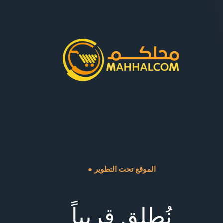
● الموقع تحت التطوير
نُطلق قريباً