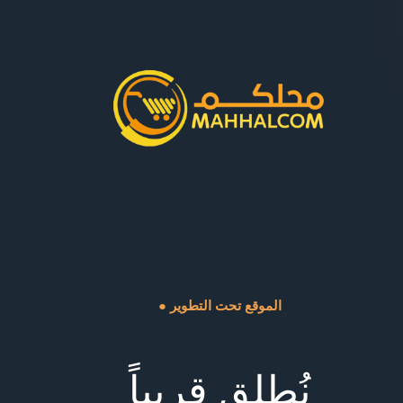
● الموقع تحت التطوير
نُطلق قريباً