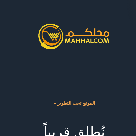
● الموقع تحت التطوير
نُطلق قريباً