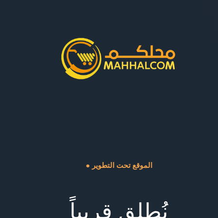
● الموقع تحت التطوير
نُطلق قريباً