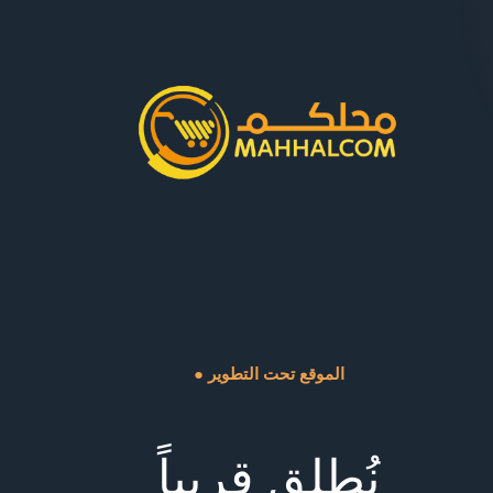
● الموقع تحت التطوير
نُطلق قريباً