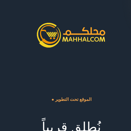
● الموقع تحت التطوير
نُطلق قريباً