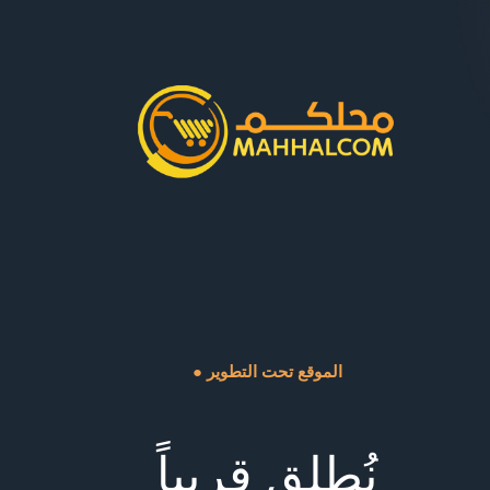
● الموقع تحت التطوير
نُطلق قريباً