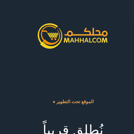
● الموقع تحت التطوير
نُطلق قريباً