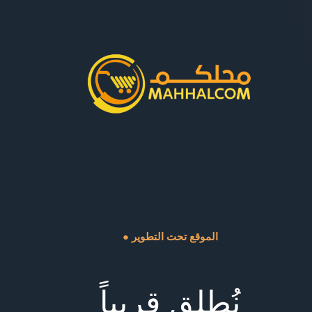
● الموقع تحت التطوير
نُطلق قريباً