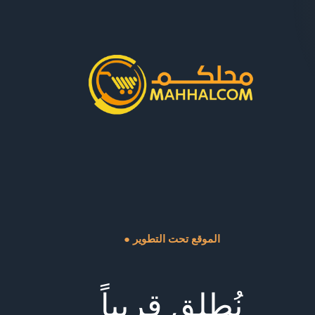
● الموقع تحت التطوير
نُطلق قريباً