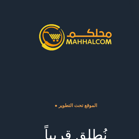
● الموقع تحت التطوير
نُطلق قريباً