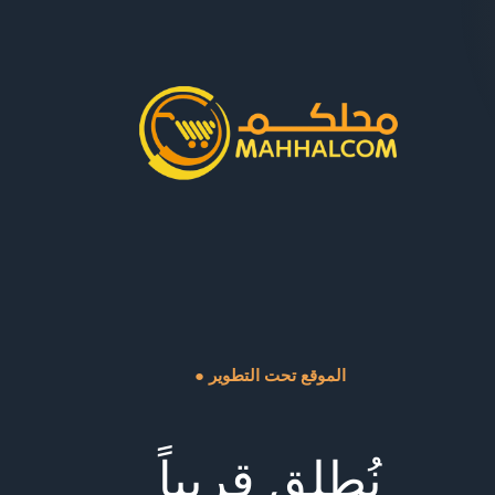
● الموقع تحت التطوير
نُطلق قريباً