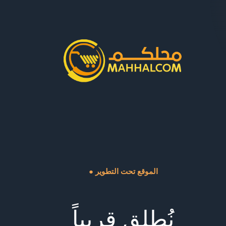
● الموقع تحت التطوير
نُطلق قريباً