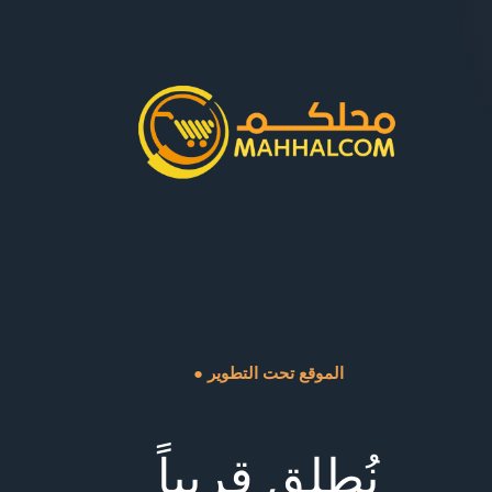
● الموقع تحت التطوير
نُطلق قريباً