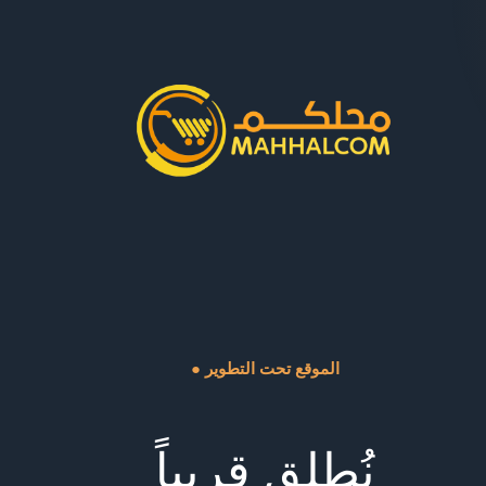
● الموقع تحت التطوير
نُطلق قريباً