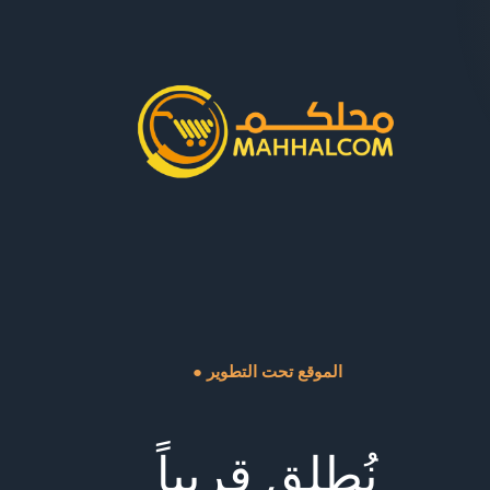
● الموقع تحت التطوير
نُطلق قريباً