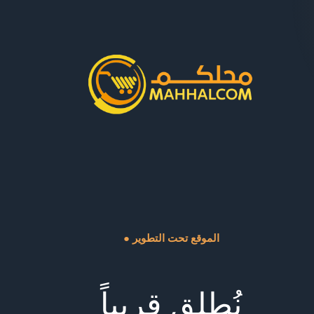
● الموقع تحت التطوير
نُطلق قريباً