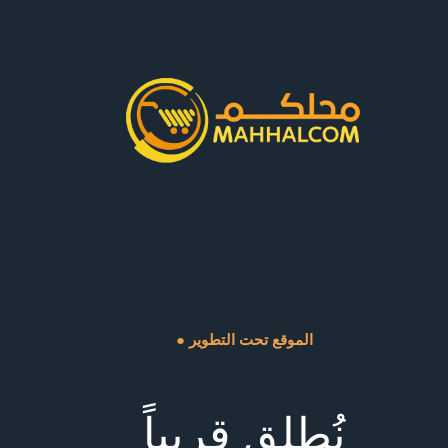
● الموقع تحت التطوير
نُطلق قريباً