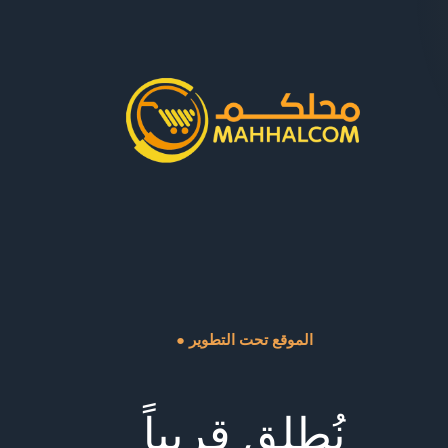
● الموقع تحت التطوير
نُطلق قريباً