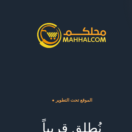
● الموقع تحت التطوير
نُطلق قريباً