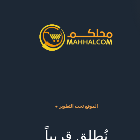
● الموقع تحت التطوير
نُطلق قريباً