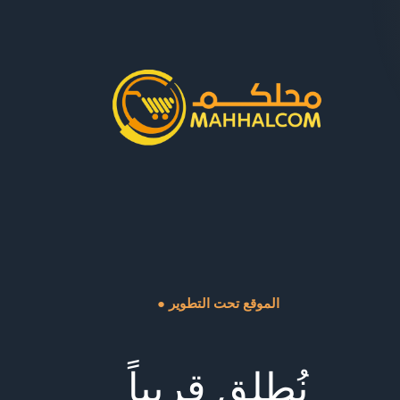
● الموقع تحت التطوير
نُطلق قريباً