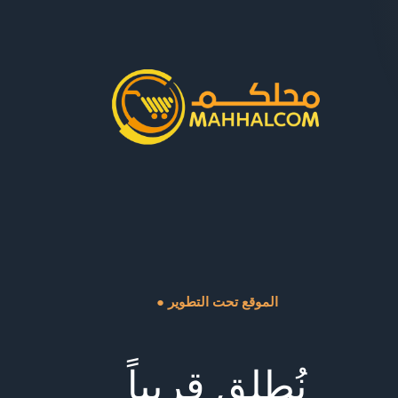
● الموقع تحت التطوير
نُطلق قريباً