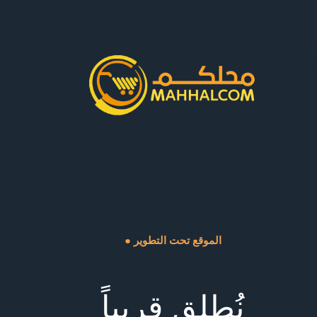
● الموقع تحت التطوير
نُطلق قريباً