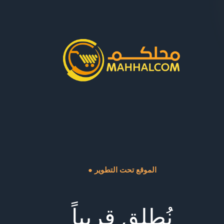
● الموقع تحت التطوير
نُطلق قريباً