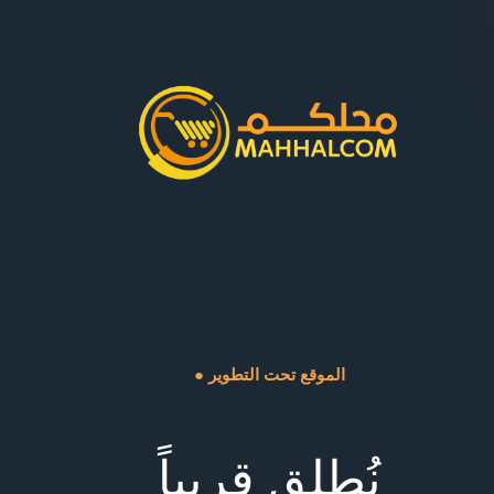
● الموقع تحت التطوير
نُطلق قريباً