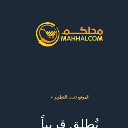
● الموقع تحت التطوير
نُطلق قريباً