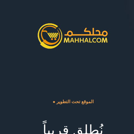
● الموقع تحت التطوير
نُطلق قريباً