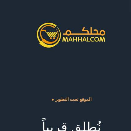
● الموقع تحت التطوير
نُطلق قريباً