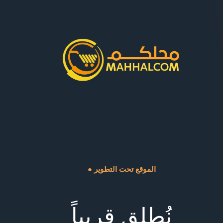
● الموقع تحت التطوير
نُطلق قريباً