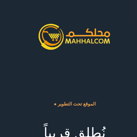
● الموقع تحت التطوير
نُطلق قريباً