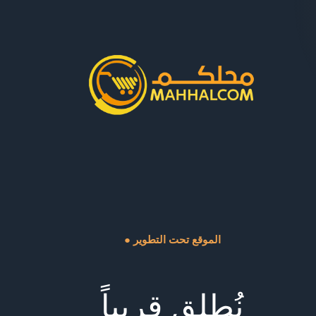
● الموقع تحت التطوير
نُطلق قريباً