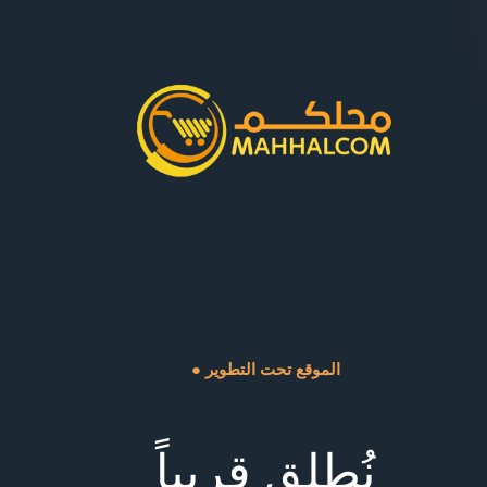
● الموقع تحت التطوير
نُطلق قريباً