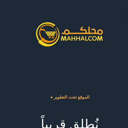
● الموقع تحت التطوير
نُطلق قريباً