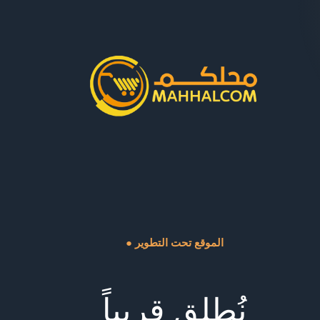
● الموقع تحت التطوير
نُطلق قريباً