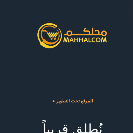
● الموقع تحت التطوير
نُطلق قريباً