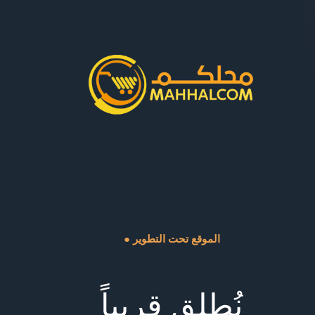
● الموقع تحت التطوير
نُطلق قريباً