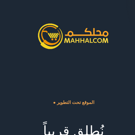
● الموقع تحت التطوير
نُطلق قريباً