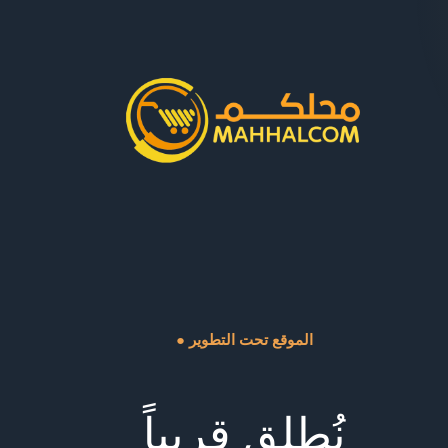
● الموقع تحت التطوير
نُطلق قريباً