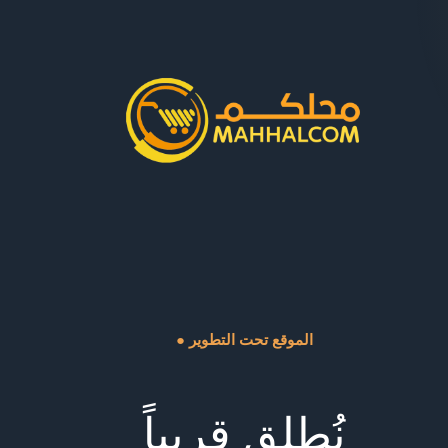
● الموقع تحت التطوير
نُطلق قريباً