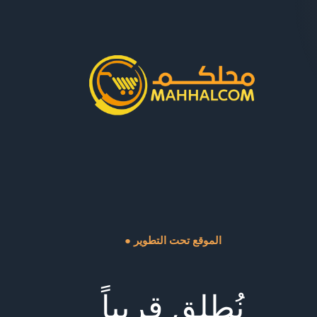
● الموقع تحت التطوير
نُطلق قريباً