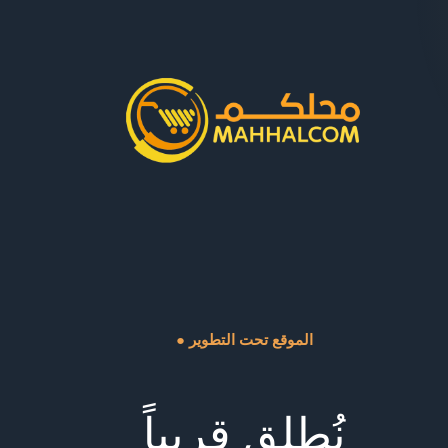
● الموقع تحت التطوير
نُطلق قريباً