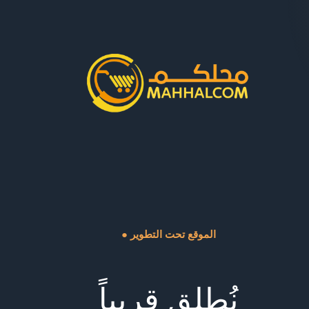
● الموقع تحت التطوير
نُطلق قريباً