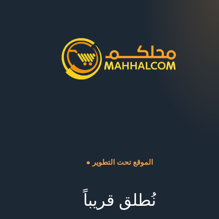
● الموقع تحت التطوير
نُطلق قريباً