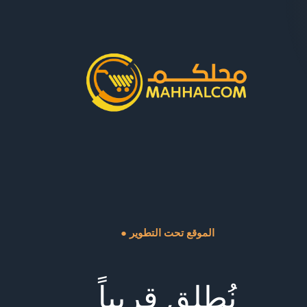
● الموقع تحت التطوير
نُطلق قريباً