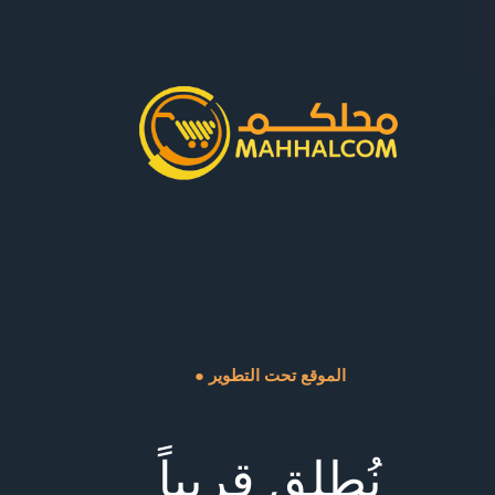
● الموقع تحت التطوير
نُطلق قريباً