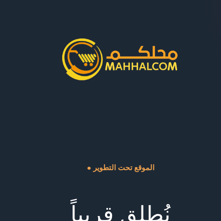
● الموقع تحت التطوير
نُطلق قريباً