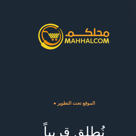
● الموقع تحت التطوير
نُطلق قريباً