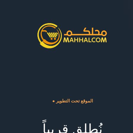
● الموقع تحت التطوير
نُطلق قريباً