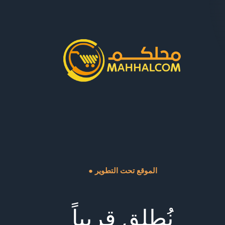
● الموقع تحت التطوير
نُطلق قريباً